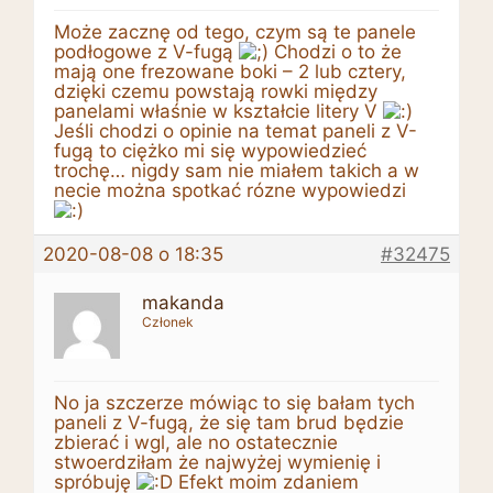
Może zacznę od tego, czym są te panele
podłogowe z V-fugą
Chodzi o to że
mają one frezowane boki – 2 lub cztery,
dzięki czemu powstają rowki między
panelami właśnie w kształcie litery V
Jeśli chodzi o opinie na temat paneli z V-
fugą to ciężko mi się wypowiedzieć
trochę… nigdy sam nie miałem takich a w
necie można spotkać rózne wypowiedzi
2020-08-08 o 18:35
#32475
makanda
Członek
No ja szczerze mówiąc to się bałam tych
paneli z V-fugą, że się tam brud będzie
zbierać i wgl, ale no ostatecznie
stwoerdziłam że najwyżej wymienię i
spróbuję
Efekt moim zdaniem