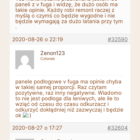
paneli z v fuga i widzę, że dużo osób ma
takie opinie. Każdy robi remont raczej z
myślą o czymś co będzie wygodne i nie
będzie wymagają za dużo latania przy tym
.
2020-08-26 o 22:19
#32590
Zenon123
Członek
panele podłogowe v fuga ma opinie chyba
w takiej samej proporcji. Raz czytam
pozytywne, raz inny negatywne. Wiadomo
to nie jest podłoga dla leniwych, ale ile to
wziąć od czasu do czasu odkurzacz i
odkurzyć dokłądniej niż zazwyczaj i będzie
ok
2020-08-27 o 17:27
#32604