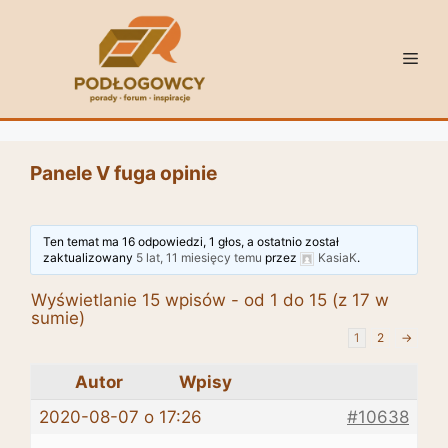
Przejdź
do
Men
treści
Panele V fuga opinie
Ten temat ma 16 odpowiedzi, 1 głos, a ostatnio został
zaktualizowany
5 lat, 11 miesięcy temu
przez
KasiaK
.
Wyświetlanie 15 wpisów - od 1 do 15 (z 17 w
sumie)
1
2
→
Autor
Wpisy
2020-08-07 o 17:26
#10638