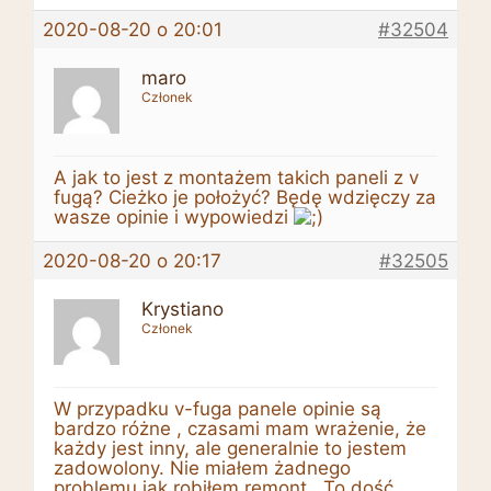
2020-08-20 o 20:01
#32504
maro
Członek
A jak to jest z montażem takich paneli z v
fugą? Cieżko je położyć? Będę wdzięczy za
wasze opinie i wypowiedzi
2020-08-20 o 20:17
#32505
Krystiano
Członek
W przypadku v-fuga panele opinie są
bardzo różne , czasami mam wrażenie, że
każdy jest inny, ale generalnie to jestem
zadowolony. Nie miałem żadnego
problemu jak robiłem remont . To dość