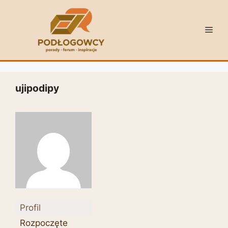
Przejdź
do
Men
treści
ujipodipy
Profil
Rozpoczęte