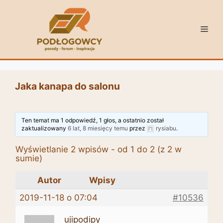
Przejdź
do
Men
treści
Jaka kanapa do salonu
Ten temat ma 1 odpowiedź, 1 głos, a ostatnio został
zaktualizowany
6 lat, 8 miesięcy temu
przez
rysiabu
.
Wyświetlanie 2 wpisów - od 1 do 2 (z 2 w
sumie)
Autor
Wpisy
2019-11-18 o 07:04
#10536
ujipodipy